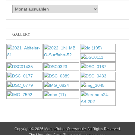
Archiv
GALLERY
Copyright © 2026
Martin-Buber-Oberschule
. All Rights Reserved.
The Magazine Basic Theme by
bavotasan.com
.