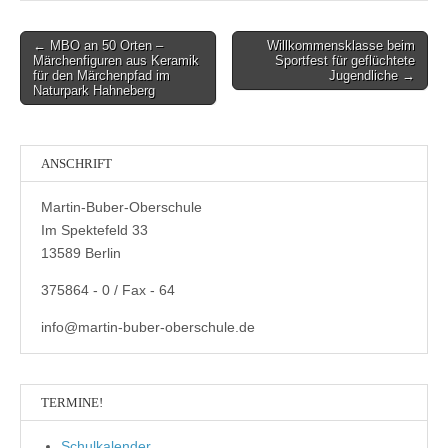
Post
← MBO an 50 Orten –
Willkommensklasse beim
Märchenfiguren aus Keramik
Sportfest für geflüchtete
navigation
für den Märchenpfad im
Jugendliche →
Naturpark Hahneberg
ANSCHRIFT
Martin-Buber-Oberschule
Im Spektefeld 33
13589 Berlin
375864 - 0 / Fax - 64
info@martin-buber-oberschule.de
TERMINE!
Schulkalender