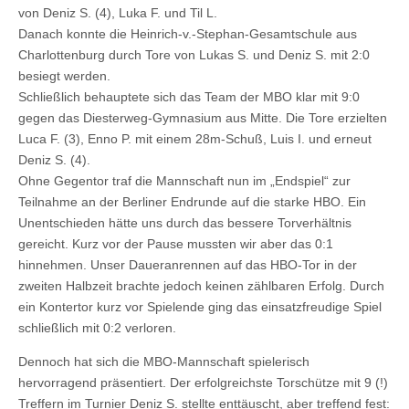
von Deniz S. (4), Luka F. und Til L.
Danach konnte die Heinrich-v.-Stephan-Gesamtschule aus
Charlottenburg durch Tore von Lukas S. und Deniz S. mit 2:0
besiegt werden.
Schließlich behauptete sich das Team der MBO klar mit 9:0
gegen das Diesterweg-Gymnasium aus Mitte. Die Tore erzielten
Luca F. (3), Enno P. mit einem 28m-Schuß, Luis I. und erneut
Deniz S. (4).
Ohne Gegentor traf die Mannschaft nun im „Endspiel“ zur
Teilnahme an der Berliner Endrunde auf die starke HBO. Ein
Unentschieden hätte uns durch das bessere Torverhältnis
gereicht. Kurz vor der Pause mussten wir aber das 0:1
hinnehmen. Unser Daueranrennen auf das HBO-Tor in der
zweiten Halbzeit brachte jedoch keinen zählbaren Erfolg. Durch
ein Kontertor kurz vor Spielende ging das einsatzfreudige Spiel
schließlich mit 0:2 verloren.
Dennoch hat sich die MBO-Mannschaft spielerisch
hervorragend präsentiert. Der erfolgreichste Torschütze mit 9 (!)
Treffern im Turnier Deniz S. stellte enttäuscht, aber treffend fest: