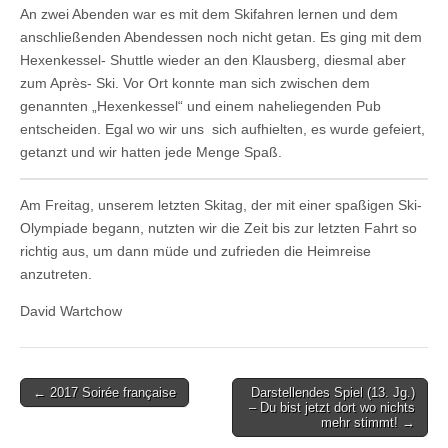
An zwei Abenden war es mit dem Skifahren lernen und dem
anschließenden Abendessen noch nicht getan. Es ging mit dem
Hexenkessel- Shuttle wieder an den Klausberg, diesmal aber
zum Après- Ski. Vor Ort konnte man sich zwischen dem
genannten „Hexenkessel“ und einem naheliegenden Pub
entscheiden. Egal wo wir uns sich aufhielten, es wurde gefeiert,
getanzt und wir hatten jede Menge Spaß.
Am Freitag, unserem letzten Skitag, der mit einer spaßigen Ski-
Olympiade begann, nutzten wir die Zeit bis zur letzten Fahrt so
richtig aus, um dann müde und zufrieden die Heimreise
anzutreten.
David Wartchow
Post
← 2017 Soirée française
Darstellendes Spiel (13. Jg.)
– Du bist jetzt dort wo nichts
navigation
mehr stimmt! →