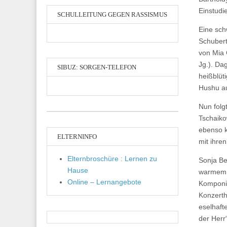
Einstudi
SCHULLEITUNG GEGEN RASSISMUS
Eine sc
Schubert
von Mia 
Jg.). Da
SIBUZ: SORGEN-TELEFON
heißblüt
Hushu au
Nun folg
Tschaiko
ebenso k
ELTERNINFO
mit ihren
Elternbroschüre : Lernen zu
Sonja Be
Hause
warmem, 
Online – Lernangebote
Komponis
Konzerth
eselhafte
der Herr