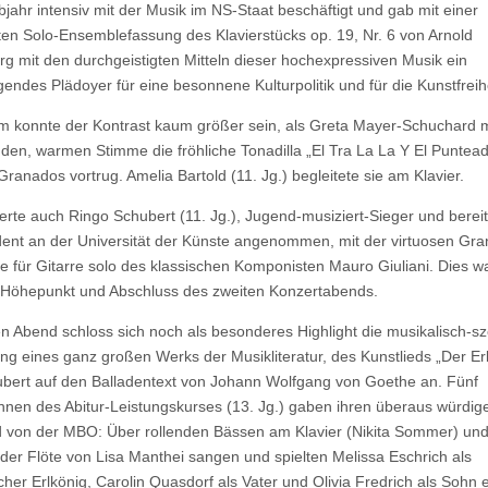
bjahr intensiv mit der Musik im NS-Staat beschäftigt und gab mit einer
en Solo-Ensemblefassung des Klavierstücks op. 19, Nr. 6 von Arnold
g mit den durchgeistigten Mitteln dieser hochexpressiven Musik ein
endes Plädoyer für eine besonnene Kulturpolitik und für die Kunstfreihe
 konnte der Kontrast kaum größer sein, als Greta Mayer-Schuchard mi
nden, warmen Stimme die fröhliche Tonadilla „El Tra La La Y El Puntea
Granados vortrug. Amelia Bartold (11. Jg.) begleitete sie am Klavier.
lierte auch Ringo Schubert (11. Jg.), Jugend-musiziert-Sieger und bereit
ent an der Universität der Künste angenommen, mit der virtuosen Gr
e für Gitarre solo des klassischen Komponisten Mauro Giuliani. Dies w
 Höhepunkt und Abschluss des zweiten Konzertabends.
n Abend schloss sich noch als besonderes Highlight die musikalisch-s
ung eines ganz großen Werks der Musikliteratur, des Kunstlieds „Der Er
bert auf den Balladentext von Johann Wolfgang von Goethe an. Fünf
nnen des Abitur-Leistungskurses (13. Jg.) gaben ihren überaus würdig
 von der MBO: Über rollenden Bässen am Klavier (Nikita Sommer) un
der Flöte von Lisa Manthei sangen und spielten Melissa Eschrich als
cher Erlkönig, Carolin Quasdorf als Vater und Olivia Fredrich als Sohn 