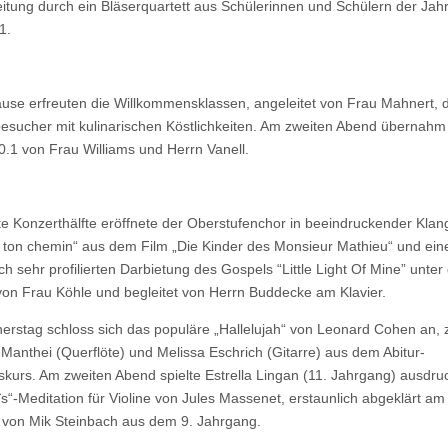
eitung durch ein Bläserquartett aus Schülerinnen und Schülern der Ja
1.
ause erfreuten die Willkommensklassen, angeleitet von Frau Mahnert, d
esucher mit kulinarischen Köstlichkeiten. Am zweiten Abend übernahm 
0.1 von Frau Williams und Herrn Vanell.
te Konzerthälfte eröffnete der Oberstufenchor in beeindruckender Klang
r ton chemin“ aus dem Film „Die Kinder des Monsieur Mathieu“ und ein
ch sehr profilierten Darbietung des Gospels “Little Light Of Mine” unter
von Frau Köhle und begleitet von Herrn Buddecke am Klavier.
rstag schloss sich das populäre „Hallelujah“ von Leonard Cohen an, z
 Manthei (Querflöte) und Melissa Eschrich (Gitarre) aus dem Abitur-
skurs. Am zweiten Abend spielte Estrella Lingan (11. Jahrgang) ausdru
ïs“-Meditation für Violine von Jules Massenet, erstaunlich abgeklärt am 
t von Mik Steinbach aus dem 9. Jahrgang.