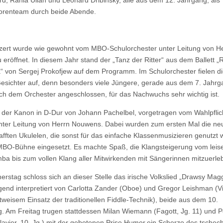
d, Rania Ullah und Leonard Dribinsky, alle aus dem 12. Jahrgang, als
orenteam durch beide Abende.
ert wurde wie gewohnt vom MBO-Schulorchester unter Leitung von He
 eröffnet. In diesem Jahr stand der „Tanz der Ritter“ aus dem Ballett 
a“ von Sergej Prokofjew auf dem Programm. Im Schulorchester fielen di
esichter auf, denn besonders viele Jüngere, gerade aus dem 7. Jahrg
ch dem Orchester angeschlossen, für das Nachwuchs sehr wichtig ist.
e der Kanon in D-Dur von Johann Pachelbel, vorgetragen vom Wahlpflic
nter Leitung von Herrn Nouwens. Dabei wurden zum ersten Mal die ne
fften Ukulelen, die sonst für das einfache Klassenmusizieren genutzt 
MBO-Bühne eingesetzt. Es machte Spaß, die Klangsteigerung vom leis
mba bis zum vollen Klang aller Mitwirkenden mit Sängerinnen mitzuerle
rstag schloss sich an dieser Stelle das irische Volkslied „Drawsy Magg
end interpretiert von Carlotta Zander (Oboe) und Gregor Leishman (Vi
itweisem Einsatz der traditionellen Fiddle-Technik), beide aus dem 10.
. Am Freitag trugen stattdessen Milan Wiemann (Fagott, Jg. 11) und P
lavier, 10. Jg.) mit der gebotenen Prise Humor.ein Scherzo des tschec