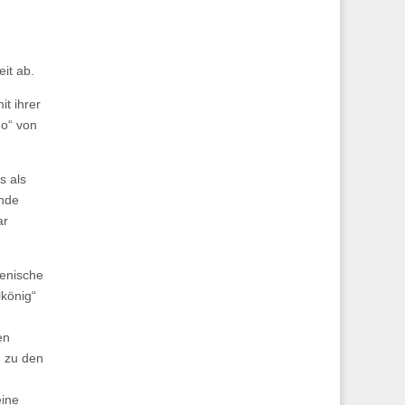
it ab.
t ihrer
do“ von
s als
ande
ar
zenische
lkönig“
en
d zu den
eine