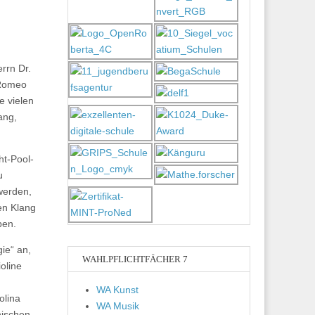
rrn Dr.
„Romeo
e vielen
ang,
ht-Pool-
u
werden,
en Klang
ben.
ie“ an,
WAHLPFLICHTFÄCHER 7
oline
WA Kunst
olina
WA Musik
hischen