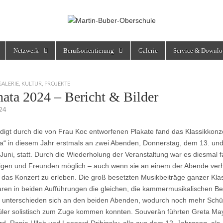
rschule
Netzwerk
Berufsorientierung
Galerie
Service & Downlo
GALERIE
,
KULTUR
,
PROJEKTE
nata 2024 – Bericht & Bilder
024
igt durch die von Frau Koc entworfenen Plakate fand das Klassikkonz
a“ in diesem Jahr erstmals an zwei Abenden, Donnerstag, dem 13. und
Juni, statt. Durch die Wiederholung der Veranstaltung war es diesmal fa
gen und Freunden möglich – auch wenn sie an einem der Abende verh
 das Konzert zu erleben. Die groß besetzten Musikbeiträge ganzer Kl
ren in beiden Aufführungen die gleichen, die kammermusikalischen Be
unterschieden sich an den beiden Abenden, wodurch noch mehr Schü
ler solistisch zum Zuge kommen konnten. Souverän führten Greta Ma