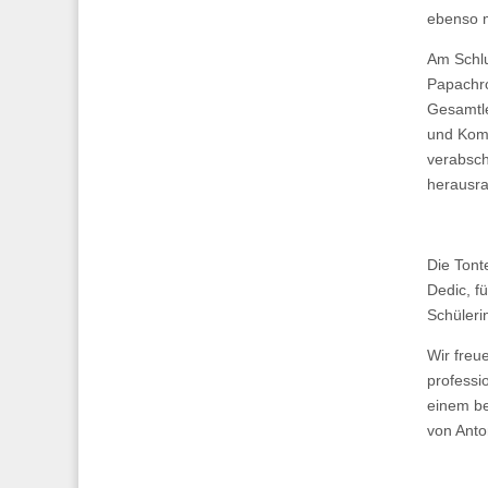
ebenso m
Am Schlu
Papachro
Gesamtle
und Komp
verabsch
herausr
Die Tont
Dedic, f
Schüleri
Wir freu
professi
einem be
von Anto