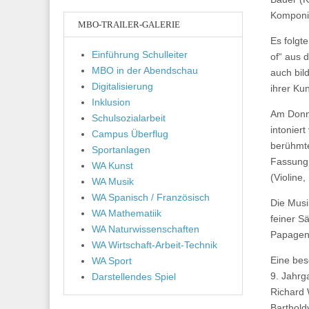
Komponis
MBO-TRAILER-GALERIE
Es folgt
Einführung Schulleiter
of“ aus 
MBO in der Abendschau
auch bil
Digitalisierung
ihrer Ku
Inklusion
Am Donne
Schulsozialarbeit
intonier
Campus Überflug
berühmte
Sportanlagen
Fassung 
WA Kunst
(Violine,
WA Musik
WA Spanisch / Französisch
Die Musi
WA Mathematiik
feiner S
WA Naturwissenschaften
Papageno
WA Wirtschaft-Arbeit-Technik
Eine bes
WA Sport
9. Jahrg
Darstellendes Spiel
Richard 
Barthold