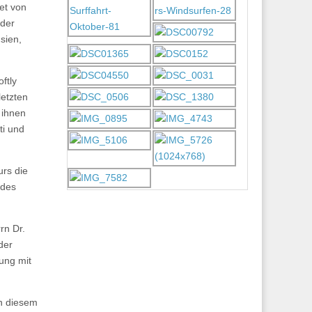
et von
 der
sien,
ftly
letzten
 ihnen
ti und
urs die
 des
rn Dr.
der
ung mit
in diesem