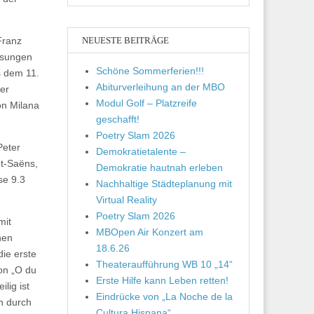
NEUESTE BEITRÄGE
Franz
esungen
Schöne Sommerferien!!!
s dem 11.
Abiturverleihung an der MBO
der
Modul Golf – Platzreife
on Milana
geschafft!
Poetry Slam 2026
Peter
Demokratietalente –
nt-Saëns,
Demokratie hautnah erleben
se 9.3
Nachhaltige Städteplanung mit
Virtual Reality
Poetry Slam 2026
mit
MBOpen Air Konzert am
hen
18.6.26
ie erste
Theateraufführung WB 10 „14“
on „O du
Erste Hilfe kann Leben retten!
lig ist
Eindrücke von „La Noche de la
h durch
Cultura Hispana“