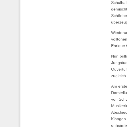
Schulhal
gemischt
Schönber
überzeug
Wiederum
volltöne
Enrique 
Nun bril
Jungstud
Ouvertur
zugleich
Am erste
Darstell
von Schu
Musikeri
Abschied
Klängen 
unheimli