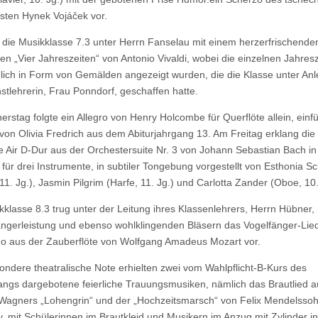
ten Hynek Vojáček vor.
e die Musikklasse 7.3 unter Herrn Fanselau mit einem herzerfrischende
den „Vier Jahreszeiten“ von Antonio Vivaldi, wobei die einzelnen Jahres
dlich in Form von Gemälden angezeigt wurden, die die Klasse unter Anl
nstlehrerin, Frau Ponndorf, geschaffen hatte.
rstag folgte ein Allegro von Henry Holcombe für Querflöte allein, ein
t von Olivia Fredrich aus dem Abiturjahrgang 13. Am Freitag erklang die
 Air D-Dur aus der Orchestersuite Nr. 3 von Johann Sebastian Bach in
für drei Instrumente, in subtiler Tongebung vorgestellt von Esthonia 
 11. Jg.), Jasmin Pilgrim (Harfe, 11. Jg.) und Carlotta Zander (Oboe, 10.
kklasse 8.3 trug unter der Leitung ihres Klassenlehrers, Herrn Hübner, 
ängerleistung und ebenso wohlklingenden Bläsern das Vogelfänger-Lie
 aus der Zauberflöte von Wolfgang Amadeus Mozart vor.
ondere theatralische Note erhielten zwei vom Wahlpflicht-B-Kurs des
angs dargebotene feierliche Trauungsmusiken, nämlich das Brautlied a
Wagners „Lohengrin“ und der „Hochzeitsmarsch“ von Felix Mendelsso
y, mit Schülerinnen im Brautkleid und Musikern im Anzug mit Zylinder in