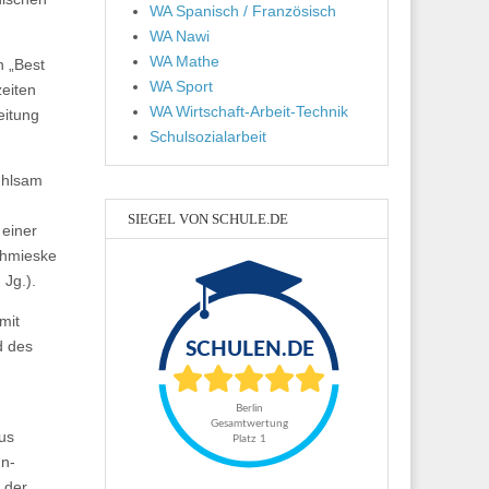
WA Spanisch / Französisch
WA Nawi
WA Mathe
n „Best
WA Sport
zeiten
WA Wirtschaft-Arbeit-Technik
eitung
Schulsozialarbeit
fühlsam
SIEGEL VON SCHULE.DE
 einer
Schmieske
 Jg.).
mit
d des
us
hn-
 der