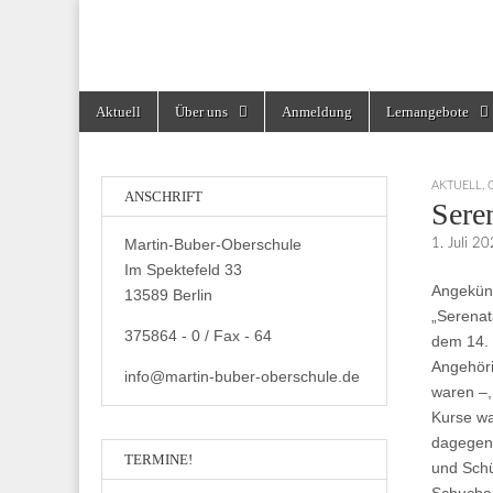
Martin-Buber-Obe
Skip
Main
Aktuell
Über uns
Anmeldung
Lernangebote
to
menu
content
AKTUELL
,
ANSCHRIFT
Sere
Martin-Buber-Oberschule
1. Juli 2
Im Spektefeld 33
Angekünd
13589 Berlin
„Serenat
375864 - 0 / Fax - 64
dem 14. 
Angehöri
info@martin-buber-oberschule.de
waren –,
Kurse wa
dagegen 
TERMINE!
und Schü