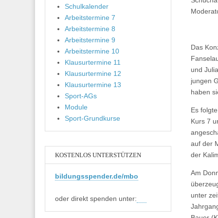
Schuchar
Schulkalender
Moderat
Arbeitstermine 7
Arbeitstermine 8
Arbeitstermine 9
Das Konz
Arbeitstermine 10
Fanselau
Klausurtermine 11
und Juli
Klausurtermine 12
jungen G
Klausurtermine 13
haben si
Sport-AGs
Module
Es folgt
Sport-Grundkurse
Kurs 7 u
angescha
auf der 
der Kali
KOSTENLOS UNTERSTÜTZEN
Am Donne
bildungsspender.de/mbo
überzeug
unter ze
oder direkt spenden unter:
Jahrgang
Bauer (K