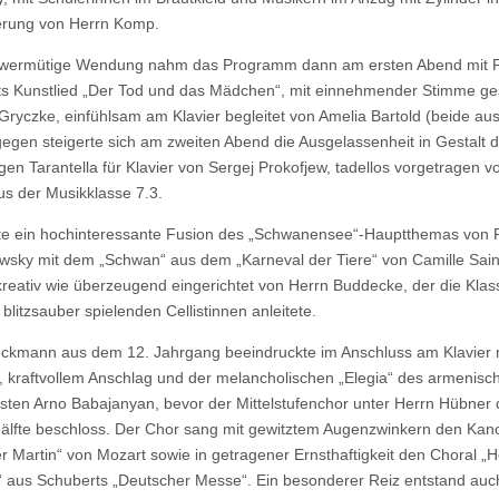
erung von Herrn Komp.
hwermütige Wendung nahm das Programm dann am ersten Abend mit 
s Kunstlied „Der Tod und das Mädchen“, mit einnehmender Stimme g
Gryczke, einfühlsam am Klavier begleitet von Amelia Bartold (beide au
gegen steigerte sich am zweiten Abend die Ausgelassenheit in Gestalt 
igen Tarantella für Klavier von Sergej Prokofjew, tadellos vorgetragen v
s der Musikklasse 7.3.
te ein hochinteressante Fusion des „Schwanensee“-Hauptthemas von 
wsky mit dem „Schwan“ aus dem „Karneval der Tiere“ von Camille Sai
reativ wie überzeugend eingerichtet von Herrn Buddecke, der die Klas
 blitzsauber spielenden Cellistinnen anleitete.
ckmann aus dem 12. Jahrgang beeindruckte im Anschluss am Klavier 
kraftvollem Anschlag und der melancholischen „Elegia“ des armenisc
ten Arno Babajanyan, bevor der Mittelstufenchor unter Herrn Hübner d
älfte beschloss. Der Chor sang mit gewitztem Augenzwinkern den Kan
r Martin“ von Mozart sowie in getragener Ernsthaftigkeit den Choral „Hei
“ aus Schuberts „Deutscher Messe“. Ein besonderer Reiz entstand auc