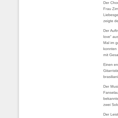
Der Chor
Frau Zim
Liebesgef
zeigte d
Der Auft
love“ au
Mal im 
konnten 
mit Gesa
Einen en
Gitarris
brasilia
Der Musi
Fanselau
bekannte
zwei Sol
Der Leis