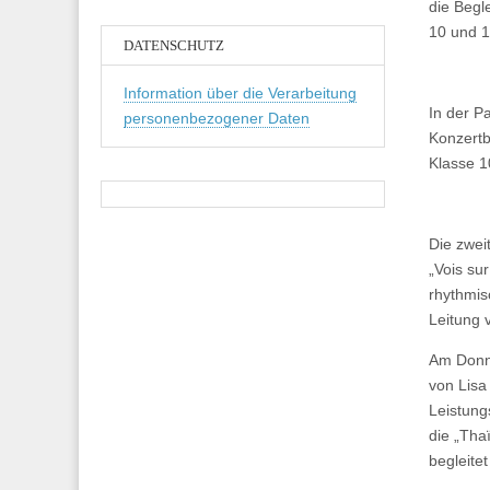
die Begl
10 und 1
DATENSCHUTZ
Information über die Verarbeitung
In der P
personenbezogener Daten
Konzertb
Klasse 1
Die zwei
„Vois su
rhythmis
Leitung 
Am Donne
von Lisa
Leistung
die „Tha
begleite