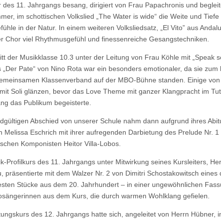
 des 11. Jahrgangs besang, dirigiert von Frau Papachronis und begleit
mer, im schottischen Volkslied „The Water is wide“ die Weite und Tiefe
ühle in der Natur. In einem weiteren Volksliedsatz, „El Vito” aus Andalu
er Chor viel Rhythmusgefühl und finessenreiche Gesangstechniken.
ritt der Musikklasse 10.3 unter der Leitung von Frau Köhle mit „Speak so
s „Der Pate“ von Nino Rota war ein besonders emotionaler, da sie zum 
gemeinsamen Klassenverband auf der MBO-Bühne standen. Einige von
mit Soli glänzen, bevor das Love Theme mit ganzer Klangpracht im Tut
ng das Publikum begeisterte.
dgültigen Abschied von unserer Schule nahm dann aufgrund ihres Abit
tin Melissa Eschrich mit ihrer aufregenden Darbietung des Prelude Nr. 1
nischen Komponisten Heitor Villa-Lobos.
k-Profilkurs des 11. Jahrgangs unter Mitwirkung seines Kursleiters, Her
, präsentierte mit dem Walzer Nr. 2 von Dimitri Schostakowitsch eines 
sten Stücke aus dem 20. Jahrhundert – in einer ungewöhnlichen Fass
osängerinnen aus dem Kurs, die durch warmen Wohlklang gefielen.
tungskurs des 12. Jahrgangs hatte sich, angeleitet von Herrn Hübner, 