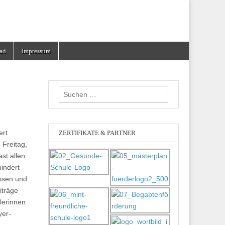
ad
Impressum
Suchen
nach:
ert
ZERTIFIKATE & PARTNER
 Freitag,
st allen
indert
assen und
iträge
lerinnen
yer-