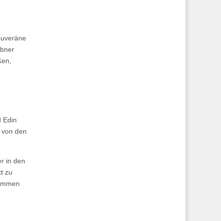
ouveräne
übner
ßen,
d Edin
t von den
r in den
t zu
nommen