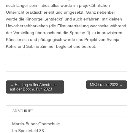
noch länger sein – dies alles wurde im projektähnlichen
Unterricht praktisch erlebt und umgesetzt. Ganz nebenbei
wurde die Kinoorgel „entdeckt“ und auch erfahren, mit kleinen
Unvorhersehbarkeiten (die Filmuntertitelung wechselte während
der Vorstellung überraschend die Sprache ) zu improvisieren.
Künstlerisch und pädagogisch wurde das Projekt von Svenja
Köhle und Sabine Zimmer begleitet und betreut.
Post
← Ein Tag voller Abenteuer
MBO rockt 2023 →
auf der Boot & Fun 2023
navigation
ANSCHRIFT
Martin-Buber-Oberschule
Im Spektefeld 33