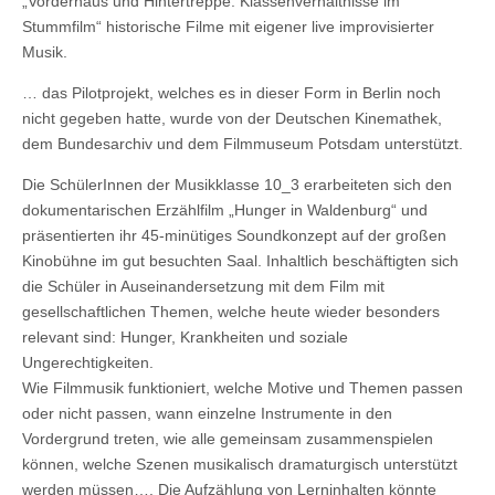
„Vorderhaus und Hintertreppe. Klassenverhältnisse im
Stummfilm“ historische Filme mit eigener live improvisierter
Musik.
… das Pilotprojekt, welches es in dieser Form in Berlin noch
nicht gegeben hatte, wurde von der Deutschen Kinemathek,
dem Bundesarchiv und dem Filmmuseum Potsdam unterstützt.
Die SchülerInnen der Musikklasse 10_3 erarbeiteten sich den
dokumentarischen Erzählfilm „Hunger in Waldenburg“ und
präsentierten ihr 45-minütiges Soundkonzept auf der großen
Kinobühne im gut besuchten Saal. Inhaltlich beschäftigten sich
die Schüler in Auseinandersetzung mit dem Film mit
gesellschaftlichen Themen, welche heute wieder besonders
relevant sind: Hunger, Krankheiten und soziale
Ungerechtigkeiten.
Wie Filmmusik funktioniert, welche Motive und Themen passen
oder nicht passen, wann einzelne Instrumente in den
Vordergrund treten, wie alle gemeinsam zusammenspielen
können, welche Szenen musikalisch dramaturgisch unterstützt
werden müssen…. Die Aufzählung von Lerninhalten könnte