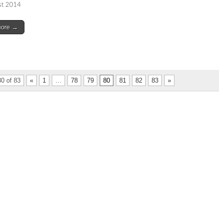
st 2014
more →
0 of 83
«
1
…
78
79
80
81
82
83
»