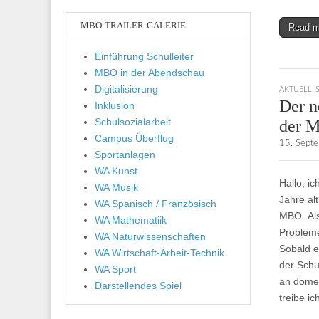
MBO-TRAILER-GALERIE
Read 
Einführung Schulleiter
MBO in der Abendschau
Digitalisierung
AKTUELL
,
Der n
Inklusion
Schulsozialarbeit
der 
Campus Überflug
15. Sept
Sportanlagen
WA Kunst
Hallo, i
WA Musik
Jahre al
WA Spanisch / Französisch
MBO. Als
WA Mathematiik
Probleme
WA Naturwissenschaften
Sobald e
WA Wirtschaft-Arbeit-Technik
der Schu
WA Sport
an dome.
Darstellendes Spiel
treibe i