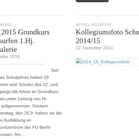
GALERIE
AKTUELL
,
KOLLEGIUM
_2015 Grundkurs
Kollegiumsfoto Schu
urfen 1.Hj.
2014/15
alerie
22. September 2014
ember 2014
Seit
es Schuljahres haben 19
nnen und Schüler des 12. und
gangs die Arbeit im Grundkurs
en unter Leitung von Hr.
t aufgenommen. Gestern
rstag, den 26.9. haben sie die
he Ausbildung im
ortzentrum der FU Berlin
lossen. Am…