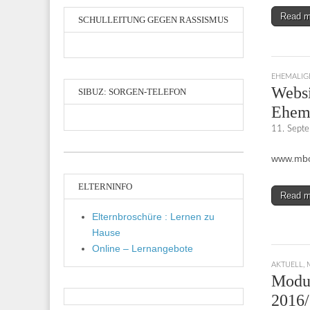
Read 
SCHULLEITUNG GEGEN RASSISMUS
EHEMALIG
Websi
SIBUZ: SORGEN-TELEFON
Ehema
11. Sept
www.mbo
ELTERNINFO
Read 
Elternbroschüre : Lernen zu
Hause
Online – Lernangebote
AKTUELL
,
Modul
2016