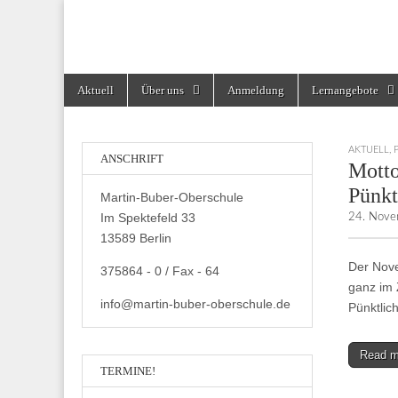
Martin-Buber-Obe
Skip
Main
Aktuell
Über uns
Anmeldung
Lernangebote
to
menu
content
AKTUELL
,
ANSCHRIFT
Mott
Pünkt
Martin-Buber-Oberschule
Im Spektefeld 33
24. Nove
13589 Berlin
Der Nov
375864 - 0 / Fax - 64
ganz im 
info@martin-buber-oberschule.de
Pünktlich
Read 
TERMINE!