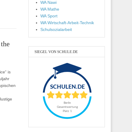
WA Nawi
WA Mathe
WA Sport
WA Wirtschaft-Arbeit-Technik
Schulsozialarbeit
 the
SIEGEL VON SCHULE.DE
ce“ is
ljahr
typischen
lustige