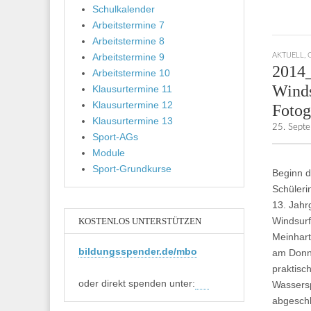
Schulkalender
Arbeitstermine 7
Arbeitstermine 8
Arbeitstermine 9
AKTUELL
,
2014
Arbeitstermine 10
Winds
Klausurtermine 11
Klausurtermine 12
Fotog
Klausurtermine 13
25. Sept
Sport-AGs
Module
Sport-Grundkurse
Beginn d
Schüleri
13. Jahr
Windsurf
KOSTENLOS UNTERSTÜTZEN
Meinhar
bildungsspender.de/mbo
am Donne
praktisc
oder direkt spenden unter:
Wassersp
abgesch