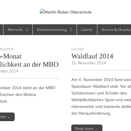
rschule
Netzwerk
Berufsorientierung
Galerie
Service & Downlo
PROJEKTE
GALERIE
o-Monat
Waldlauf 2014
lichkeit an der MBO
10. November 2014
mber 2014
Am 4. November 2014 fand wied
Spandauer Waldlauf statt. Vor a
ember 2014 steht an der MBO
Schülerinnen und Schüler des
Zeichen des Mottos
Wahlpflichtfaches Sport und wei
keit.
interesseirte und trainierte stellt
der Herausforderung.
more →
Read more →