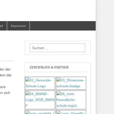
ad
Impressum
Suchen
nach:
ZERTIFIKATE & PARTNER
er der
llem die
tere
en sich