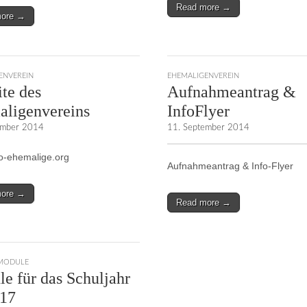
Read more →
more →
ENVEREIN
EHEMALIGENVEREIN
te des
Aufnahmeantrag &
ligenvereins
InfoFlyer
ember 2014
11. September 2014
-ehemalige.org
Aufnahmeantrag & Info-Flyer
more →
Read more →
MODULE
e für das Schuljahr
/17