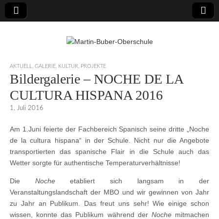
Martin-Buber-
AKTUELL
,
GALERIE
,
KULTUR
,
PROJEKTE
Bildergalerie – NOCHE DE LA
Oberschule
CULTURA HISPANA 2016
1. Juli 2016
Am 1.Juni feierte der Fachbereich Spanisch seine dritte „Noche
de la cultura hispana“ in der Schule. Nicht nur die Angebote
transportierten das spanische Flair in die Schule auch das
Wetter sorgte für authentische Temperaturverhältnisse!
Die
Noche
etabliert sich langsam in der
Veranstaltungslandschaft der MBO und wir gewinnen von Jahr
zu Jahr an Publikum. Das freut uns sehr! Wie einige schon
wissen, konnte das Publikum während der
Noche
mitmachen