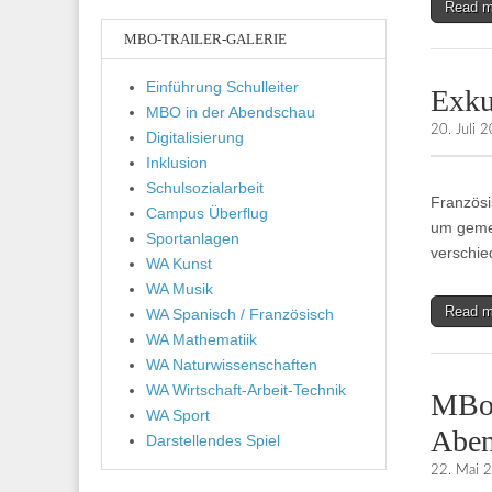
Read 
MBO-TRAILER-GALERIE
Einführung Schulleiter
Exku
MBO in der Abendschau
20. Juli 
Digitalisierung
Inklusion
Schulsozialarbeit
Französi
Campus Überflug
um geme
Sportanlagen
verschie
WA Kunst
WA Musik
Read 
WA Spanisch / Französisch
WA Mathematiik
WA Naturwissenschaften
WA Wirtschaft-Arbeit-Technik
MBop
WA Sport
Abe
Darstellendes Spiel
22. Mai 