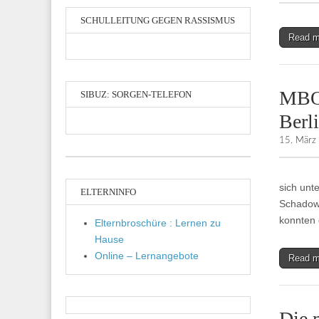
SCHULLEITUNG GEGEN RASSISMUS
Read 
MBO-
SIBUZ: SORGEN-TELEFON
Berl
15. März
sich unt
ELTERNINFO
Schadow
konnten 
Elternbroschüre : Lernen zu
Hause
Online – Lernangebote
Read 
Die 