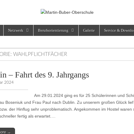
rschule
Netzwerk
Berufsorientierung
Galerie
Service & Downlo
ORIE:
WAHLPFLICHTFÄCHER
in – Fahrt des 9. Jahrgangs
uar 2024
Am 29.01.2024 ging es für 25 Schülerinnen und Sch
au Boseniuk und Frau Paul nach Dublin. Zu unserem großen Glück lief
 bzw. der Hinflug sehr unproblematisch. Angekommen im Hostel waren 
chneller fertig als erwartet.…
more →