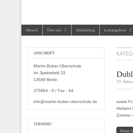
Martin-Buber-Obe
Skip
Main
Aktuell
Über uns
Anmeldung
Lernangebote
to
menu
content
ANSCHRIFT
KATEG
Martin-Buber-Oberschule
Dubl
Im Spektefeld 33
13589 Berlin
19. Febr
375864 - 0 / Fax - 64
info@martin-buber-oberschule.de
sowie Fr
Hinfahrt
Zimmer s
TERMINE!
Read 