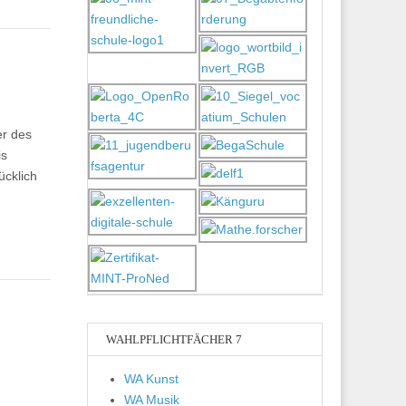
er des
is
ücklich
WAHLPFLICHTFÄCHER 7
WA Kunst
WA Musik