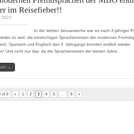
er im Reisefieber!!
ar 2023
In der letzten Januarwoche war es nach 3-jähriger 
wieder so weit: die einwöchigen Sprachenreisen der modernen Fremd
sch, Spanisch und Englisch des 9. Jahrgangs konnten endlich wieder
den! Und nicht nur das: da die Sprachenreisen der letzten Jahre…
more →
 of 9
«
1
2
3
4
5
…
9
»