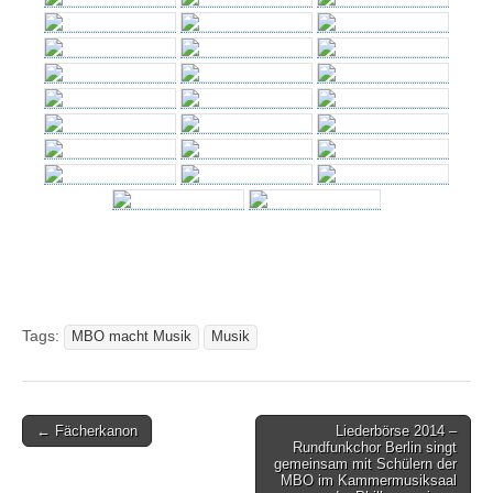
Tags:
MBO macht Musik
Musik
Post
← Fächerkanon
Liederbörse 2014 –
Rundfunkchor Berlin singt
navigation
gemeinsam mit Schülern der
MBO im Kammermusiksaal