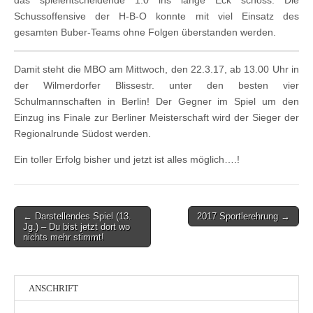
das spielentscheidende 1:0 ins lange Eck schoss. Die
Schussoffensive der H-B-O konnte mit viel Einsatz des
gesamten Buber-Teams ohne Folgen überstanden werden.
Damit steht die MBO am Mittwoch, den 22.3.17, ab 13.00 Uhr in
der Wilmerdorfer Blissestr. unter den besten vier
Schulmannschaften in Berlin! Der Gegner im Spiel um den
Einzug ins Finale zur Berliner Meisterschaft wird der Sieger der
Regionalrunde Südost werden.
Ein toller Erfolg bisher und jetzt ist alles möglich….!
Post
← Darstellendes Spiel (13.
2017 Sportlerehrung →
Jg.) – Du bist jetzt dort wo
navigation
nichts mehr stimmt!
ANSCHRIFT