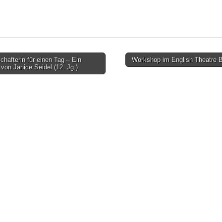
hafterin für einen Tag – Ein
Workshop im English Theatre B
 von Janice Seidel (12. Jg.)
on