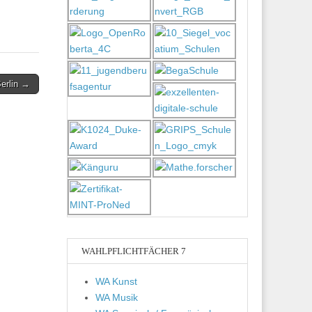
erlin →
WAHLPFLICHTFÄCHER 7
WA Kunst
WA Musik