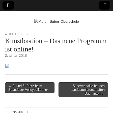
Martin-Buber-
AKTUELL
,
KULTUR
Kunstbastion – Das neue Programm
Oberschule
ist online!
2. Januar 2018
Post
← 2. und 3. Platz beim
Silbermedaille bei den
Spandauer Volleyballturnier
Landesmeisterschaften
navigation
Badminton →
ANSCHRIFT