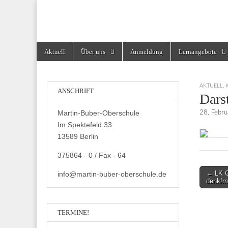
Martin-Buber-Obe
Skip
Main
Aktuell
Über uns
Anmeldung
Lernangebote
to
menu
content
AKTUELL
,
ANSCHRIFT
Dars
Martin-Buber-Oberschule
28. Febr
Im Spektefeld 33
13589 Berlin
375864 - 0 / Fax - 64
Post
← LK G
info@martin-buber-oberschule.de
denk!m
navigati
TERMINE!