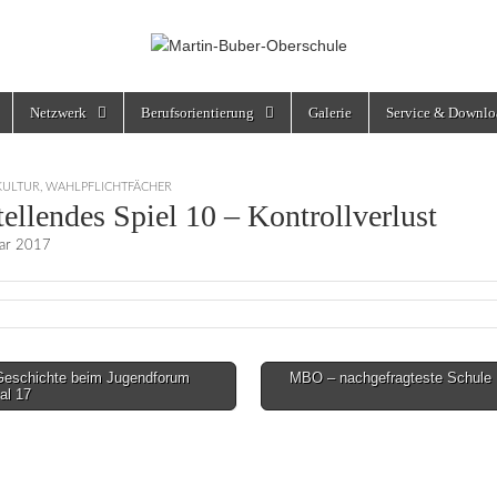
rschule
Netzwerk
Berufsorientierung
Galerie
Service & Downlo
KULTUR
,
WAHLPFLICHTFÄCHER
tellendes Spiel 10 – Kontrollverlust
uar 2017
eschichte beim Jugendforum
MBO – nachgefragteste Schule B
al 17
on