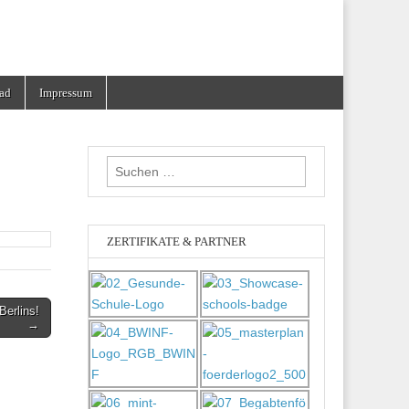
ad
Impressum
Suchen
nach:
ZERTIFIKATE & PARTNER
erlins!
→