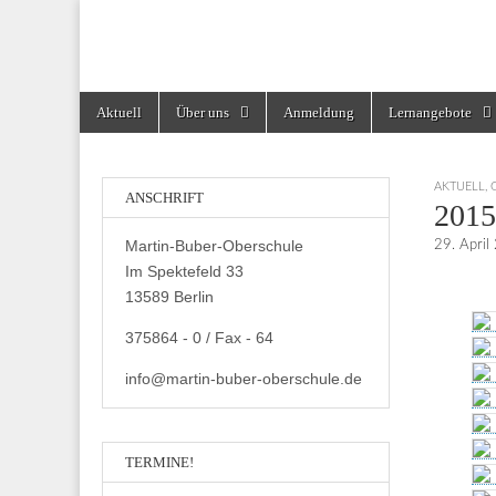
Martin-Buber-Obe
Skip
Main
Aktuell
Über uns
Anmeldung
Lernangebote
to
menu
content
AKTUELL
,
ANSCHRIFT
2015
Martin-Buber-Oberschule
29. April
Im Spektefeld 33
13589 Berlin
375864 - 0 / Fax - 64
info@martin-buber-oberschule.de
TERMINE!