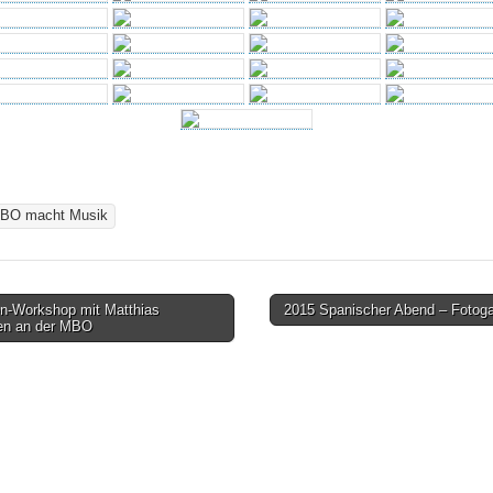
BO macht Musik
n-Workshop mit Matthias
2015 Spanischer Abend – Fotoga
zen an der MBO
on