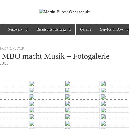
rschule
Netzwerk
Berufsorientierung
Galerie
Service & Downlo
GALERIE
,
KULTUR
 MBO macht Musik – Fotogalerie
 2015