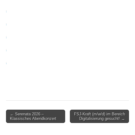
Post
← Serenata 2026 –
FSJ-Kraft (m/w/d) im Bereich
Klassisches Abendkonzert
Digitalisierung gesucht! →
navigation