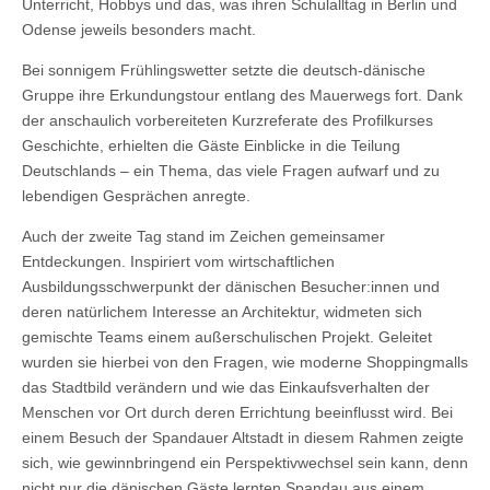
Unterricht, Hobbys und das, was ihren Schulalltag in Berlin und
Odense jeweils besonders macht.
Bei sonnigem Frühlingswetter setzte die deutsch-dänische
Gruppe ihre Erkundungstour entlang des Mauerwegs fort. Dank
der anschaulich vorbereiteten Kurzreferate des Profilkurses
Geschichte, erhielten die Gäste Einblicke in die Teilung
Deutschlands – ein Thema, das viele Fragen aufwarf und zu
lebendigen Gesprächen anregte.
Auch der zweite Tag stand im Zeichen gemeinsamer
Entdeckungen. Inspiriert vom wirtschaftlichen
Ausbildungsschwerpunkt der dänischen Besucher:innen und
deren natürlichem Interesse an Architektur, widmeten sich
gemischte Teams einem außerschulischen Projekt. Geleitet
wurden sie hierbei von den Fragen, wie moderne Shoppingmalls
das Stadtbild verändern und wie das Einkaufsverhalten der
Menschen vor Ort durch deren Errichtung beeinflusst wird. Bei
einem Besuch der Spandauer Altstadt in diesem Rahmen zeigte
sich, wie gewinnbringend ein Perspektivwechsel sein kann, denn
nicht nur die dänischen Gäste lernten Spandau aus einem