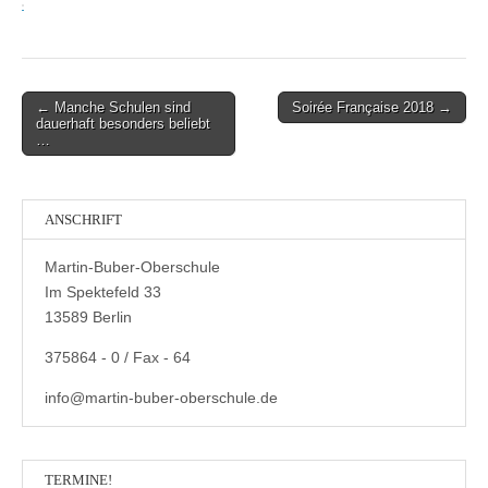
Post
← Manche Schulen sind
Soirée Française 2018 →
dauerhaft besonders beliebt
navigation
…
ANSCHRIFT
Martin-Buber-Oberschule
Im Spektefeld 33
13589 Berlin
375864 - 0 / Fax - 64
info@martin-buber-oberschule.de
TERMINE!