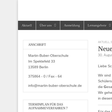
Martin-Buber-Obe
Skip
Main
Aktuell
Über uns
Anmeldung
Lernangebote
to
menu
content
AKTUELL
,
ANSCHRIFT
Neue
Martin-Buber-Oberschule
30. Augu
Im Spektefeld 33
Liebe Sc
13589 Berlin
Wir sind
375864 - 0 / Fax - 64
Schülers
info@martin-buber-oberschule.de
die
G
es
Wir gehe
in diesem
TERMINPLAN FÜR DAS
AUFNAHMEVERFAHREN 7
Für das 