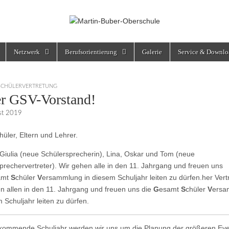
rschule
Netzwerk
Berufsorientierung
Galerie
Service & Downlo
SCHÜLERVERTRETUNG
r GSV-Vorstand!
st 2019
hüler, Eltern und Lehrer.
 Giulia (neue Schülersprecherin), Lina, Oskar und Tom (neue
prechervertreter). Wir gehen alle in den 11. Jahrgang und freuen uns
amt
S
chüler
V
ersammlung in diesem Schuljahr leiten zu dürfen.her Vertr
n allen in den 11. Jahrgang und freuen uns die
G
esamt
S
chüler
V
ersa
 Schuljahr leiten zu dürfen.
kommende Schuljahr werden wir uns um die Planung der größeren Eve