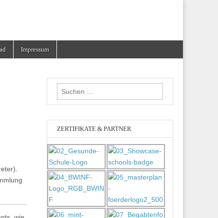
ad
Impressum
Suchen
nach:
ZERTIFIKATE & PARTNER
eter).
mmlung
nts, wie