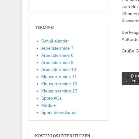
zum Beis
kümmern.
Klassens
TERMINE!
Bei Frag
Außerdem
Schulkalender
Arbeitstermine 7
Grüße Gi
Arbeitstermine 8
Arbeitstermine 9
Arbeitstermine 10
Post
← Die C
Klausurtermine 11
Unterst
navigati
Klausurtermine 12
Klausurtermine 13
Sport-AGs
Module
Sport-Grundkurse
KOSTENLOS UNTERSTÜTZEN