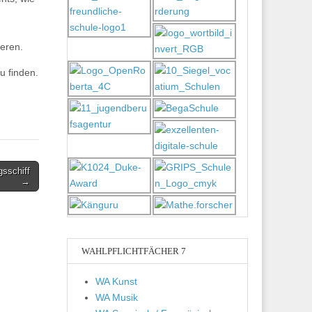
eren.
u finden.
sschiff
→
WAHLPFLICHTFÄCHER 7
WA Kunst
WA Musik