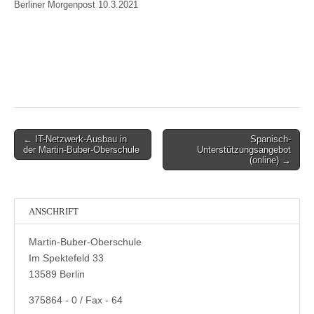
Berliner Morgenpost 10.3.2021
Post
← IT-Netzwerk-Ausbau in
Spanisch-
der Martin-Buber-Oberschule
Unterstützungsangebot
navigation
(online) →
ANSCHRIFT
Martin-Buber-Oberschule
Im Spektefeld 33
13589 Berlin
375864 - 0 / Fax - 64