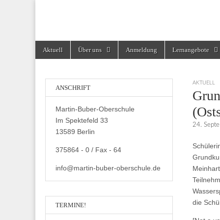
Martin-Buber-Obe
Skip
Main
Aktuell
Über uns
Anmeldung
Lernangebote
to
menu
content
AKTUELL
ANSCHRIFT
Grun
(Osts
Martin-Buber-Oberschule
Im Spektefeld 33
24. Sept
13589 Berlin
Schüler
375864 - 0 / Fax - 64
Grundkur
info@martin-buber-oberschule.de
Meinhar
Teilneh
Wassersp
die Schü
TERMINE!