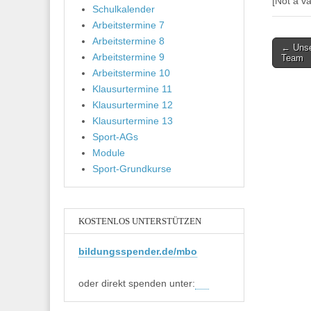
[Not a va
Schulkalender
Arbeitstermine 7
Arbeitstermine 8
Post
← Unse
Arbeitstermine 9
Team
navigati
Arbeitstermine 10
Klausurtermine 11
Klausurtermine 12
Klausurtermine 13
Sport-AGs
Module
Sport-Grundkurse
KOSTENLOS UNTERSTÜTZEN
bildungsspender.de/mbo
oder direkt spenden unter: