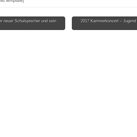
lid template]
r neuer Schulsprecher und sein
2017 Kammerkonzert – Jugend d
on