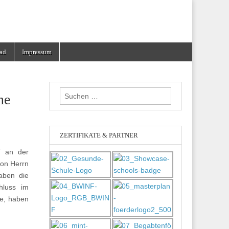
ad
Impressum
Suchen
ne
nach:
ZERTIFIKATE & PARTNER
7 an der
von Herrn
aben die
hluss im
se, haben