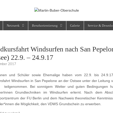
rschule
Netzwerk
Berufsorientierung
Galerie
Service & Downlo
dkursfahrt Windsurfen nach San Pepelo
ee) 22.9. – 24.9.17
ember 2017
innen und Schüler sowie Ehemalige haben vom 22.9. bis 24.9.1
sfahrt Windsurfen in San Pepelone an der Ostsee unter der Leitung 
t teilgenommen. Bei sonnigem Wetter und guten Bedingungen h
merInnen Grundtechniken im Windsurfen erlernt. Nach dem Absc
ortzentrum der FU Berlin und dem Nachweis theoretischer Kenntnis
ler*innen die Möglichkeit, den VDWS Grundschein zu erwerben.