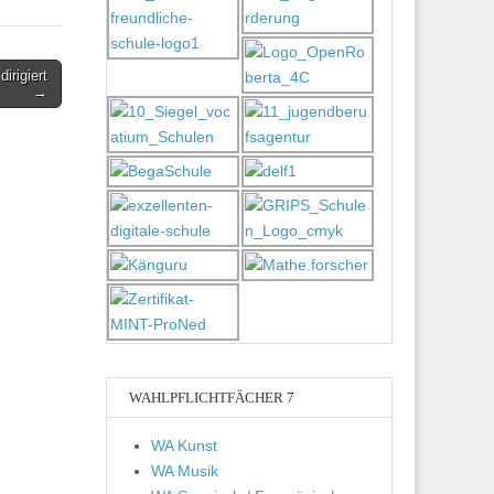
irigiert
→
WAHLPFLICHTFÄCHER 7
WA Kunst
WA Musik