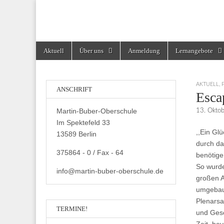
Martin-Buber-Obe
Skip
Main
Aktuell
Über uns
Anmeldung
Lernangebote
to
menu
content
AKTUELL
,
ANSCHRIFT
Esca
Martin-Buber-Oberschule
13. Okto
Im Spektefeld 33
,,Ein Glü
13589 Berlin
durch da
375864 - 0 / Fax - 64
benötige
So wurde
info@martin-buber-oberschule.de
großen A
umgebaut
Plenarsa
TERMINE!
und Gesc