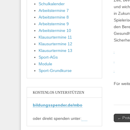
Zeit, be
Schulkalender
und wich
Arbeitstermine 7
in Zukun
Arbeitstermine 8
Spieleri
Arbeitstermine 9
den Bere
Arbeitstermine 10
Gesundhe
Klausurtermine 11
Sicherhei
Klausurtermine 12
Klausurtermine 13
Sport-AGs
Module
Sport-Grundkurse
Für weit
KOSTENLOS UNTERSTÜTZEN
bildungsspender.de/mbo
Post
← Prot
oder direkt spenden unter:
navigati