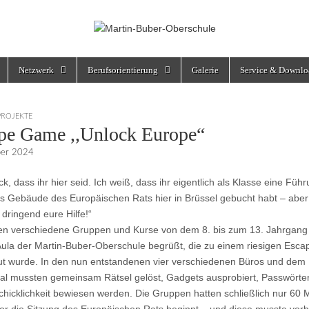
rschule
Netzwerk
Berufsorientierung
Galerie
Service & Downlo
PROJEKTE
pe Game ,,Unlock Europe“
ber 2024
ck, dass ihr hier seid. Ich weiß, dass ihr eigentlich als Klasse eine Füh
s Gebäude des Europäischen Rats hier in Brüssel gebucht habt – aber
 dringend eure Hilfe!“
n verschiedene Gruppen und Kurse von dem 8. bis zum 13. Jahrgang 
ula der Martin-Buber-Oberschule begrüßt, die zu einem riesigen Esc
 wurde. In den nun entstandenen vier verschiedenen Büros und dem
al mussten gemeinsam Rätsel gelöst, Gadgets ausprobiert, Passwörte
hicklichkeit bewiesen werden. Die Gruppen hatten schließlich nur 60 