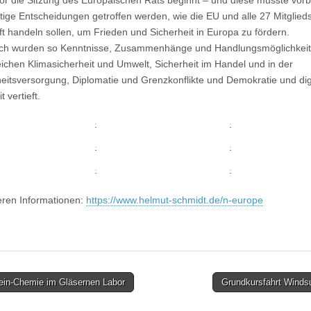
vor die Sitzung des Europäischen Rats beginnt – und diese musste vorb
tige Entscheidungen getroffen werden, wie die EU und alle 27 Mitglied
ft handeln sollen, um Frieden und Sicherheit in Europa zu fördern.
sch wurden so Kenntnisse, Zusammenhänge und Handlungsmöglichkeit
ichen Klimasicherheit und Umwelt, Sicherheit im Handel und in der
itsversorgung, Diplomatie und Grenzkonflikte und Demokratie und dig
t vertieft.
eren Informationen:
https://www.helmut-schmidt.de/n-europe
ein-Chemie im Gläsernen Labor
Grundkursfahrt Winds
on