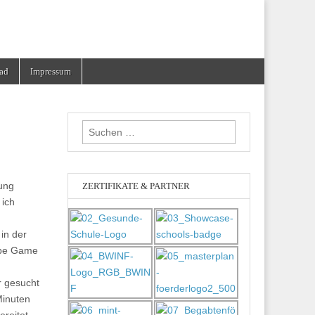
ad
Impressum
Suchen
nach:
rung
ZERTIFIKATE & PARTNER
 ich
in der
ape Game
r gesucht
Minuten