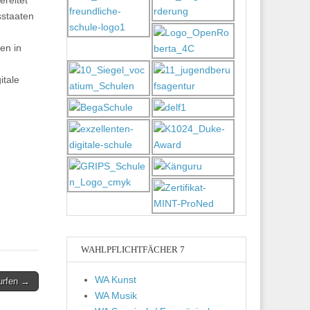
ereitet
sstaaten
en in
itale
WAHLPFLICHTFÄCHER 7
WA Kunst
urfen →
WA Musik