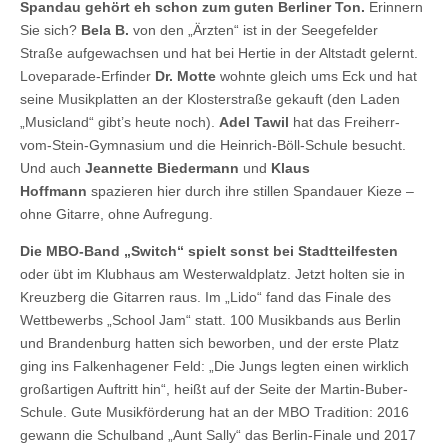
Spandau gehört eh schon zum guten Berliner Ton.
Erinnern
Sie sich?
Bela B.
von den „Ärzten“ ist in der Seegefelder
Straße aufgewachsen und hat bei Hertie in der Altstadt gelernt.
Loveparade-Erfinder
Dr. Motte
wohnte gleich ums Eck und hat
seine Musikplatten an der Klosterstraße gekauft (den Laden
„Musicland“ gibt’s heute noch).
Adel Tawil
hat das Freiherr-
vom-Stein-Gymnasium und die Heinrich-Böll-Schule besucht.
Und auch
Jeannette Biedermann
und
Klaus
Hoffmann
spazieren hier durch ihre stillen Spandauer Kieze –
ohne Gitarre, ohne Aufregung.
Die MBO-Band „Switch“ spielt sonst bei Stadtteilfesten
oder übt im Klubhaus am Westerwaldplatz. Jetzt holten sie in
Kreuzberg die Gitarren raus. Im „Lido“ fand das Finale des
Wettbewerbs „School Jam“ statt. 100 Musikbands aus Berlin
und Brandenburg hatten sich beworben, und der erste Platz
ging ins Falkenhagener Feld: „Die Jungs legten einen wirklich
großartigen Auftritt hin“, heißt auf der Seite der Martin-Buber-
Schule. Gute Musikförderung hat an der MBO Tradition: 2016
gewann die Schulband „Aunt Sally“ das Berlin-Finale und 2017