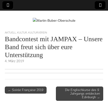
Martin-Buber-
AKTUELL
,
KULTUR
,
KULTURVEREIN
Bandcontest mit JAMPAX – Unsere
Oberschule
Band freut sich über eure
Unterstützung
4. März 2019
Post
← Soirée Française 2019
Die Englischkurse des 9.
Jahrgangs entdecken
navigation
Edinburgh →