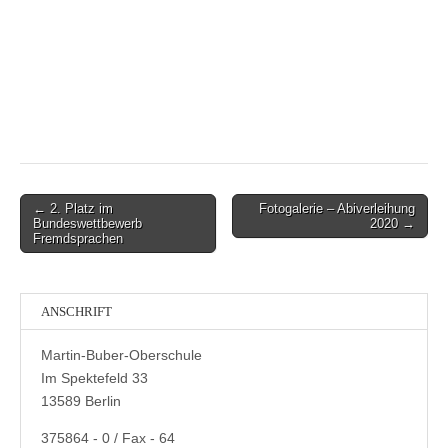
Post
← 2. Platz im
Fotogalerie – Abiverleihung
Bundeswettbewerb
2020 →
navigation
Fremdsprachen
ANSCHRIFT
Martin-Buber-Oberschule
Im Spektefeld 33
13589 Berlin
375864 - 0 / Fax - 64