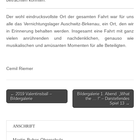
betrachten konnten.
Der wohl eindrucksvollste Ort der gesamten Fahrt war für uns
alle das Vernichtungslager Auschwitz-Birkenau, ein Ort, den wir
in Erinnerung behalten werden. Insgesamt eine Fahrt mit ganz
vielen anrührenden und nachdenklichen, genauso wie
musikalischen und amüsanten Momenten für alle Beteiligten.
Cemil Riemer
Post
← 2019 Valentinsball –
Bildergalerie 1. Abend: „What
Bildergalerie
the … !“ – Darstellendes
navigation
Spiel 13 →
ANSCHRIFT
Martin-Buber-Oberschule