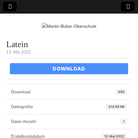
Martin-Buber-
Latein
13. Mai 2022
Oberschule
DOWNLOAD
Download
550
Dateigröße
214.65 KB
Datei-Anzahl
1
Erstellungsdatum
13. Mai 2022