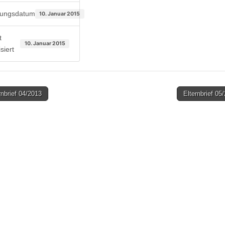
llungsdatum
10. Januar 2015
t
10. Januar 2015
siert
nbrief 04/2013
Elternbrief 0
on