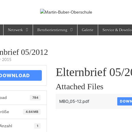
rschule
Netzwerk
Berufsorientierung
Galerie
Service & Downlo
rnbrief 05/2012
ar 2015
Elternbrief 05/
DOWNLOAD
Attached Files
oad
784
MBO_05-12.pdf
DOWN
größe
4.64 MB
-Anzahl
1