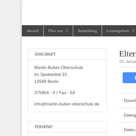
Martin-Buber-Obe
Skip
Main
Aktuell
Über uns
Anmeldung
Lernangebote
to
menu
content
Elte
ANSCHRIFT
10. Janu
Martin-Buber-Oberschule
Im Spektefeld 33
13589 Berlin
375864 - 0 / Fax - 64
Downl
info@martin-buber-oberschule.de
Datei
TERMINE!
Datei