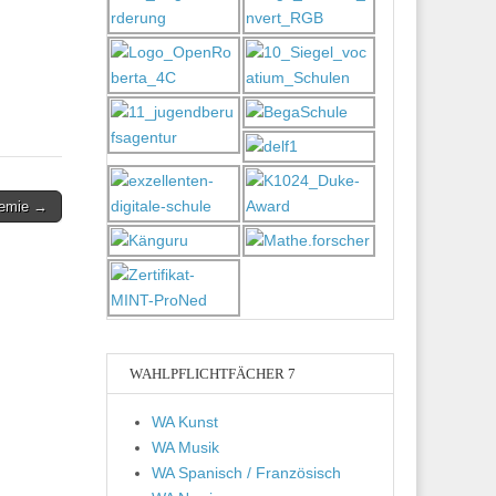
emie →
WAHLPFLICHTFÄCHER 7
WA Kunst
WA Musik
WA Spanisch / Französisch