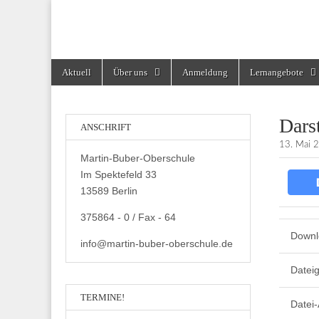
Martin-Buber-Obe
Skip
Main
Aktuell
Über uns
Anmeldung
Lernangebote
to
menu
content
Dars
ANSCHRIFT
13. Mai 
Martin-Buber-Oberschule
Im Spektefeld 33
13589 Berlin
375864 - 0 / Fax - 64
Downl
info@martin-buber-oberschule.de
Datei
TERMINE!
Datei