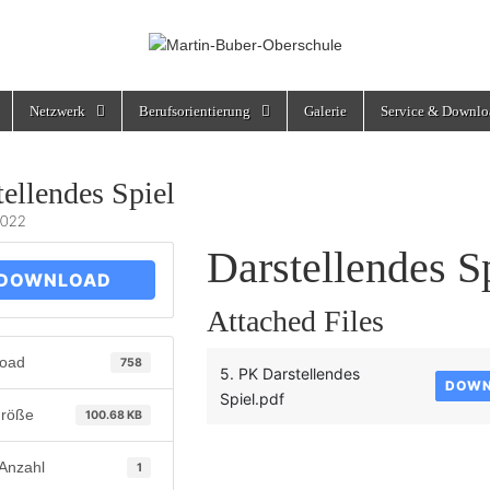
rschule
Netzwerk
Berufsorientierung
Galerie
Service & Downlo
tellendes Spiel
2022
Darstellendes S
DOWNLOAD
Attached Files
oad
758
5. PK Darstellendes
DOWN
Spiel.pdf
größe
100.68 KB
-Anzahl
1