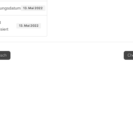
llungsdatum
13. Mai 2022
t
13. Mai 2022
siert
tsch
Ch
on