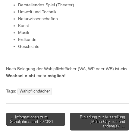
Darstellendes Spiel (Theater)
Umwelt und Technik
Naturwissenschaften
Kunst
Musik
Erdkunde
Geschichte
Nach Belegung der Wahlpflichtfächer (WA, WP oder WB) ist
ein
Wechsel nicht
mehr
möglich!
Tags:
Wahlpflichtfächer
Post
← Informationen zum
Einladung zur Ausstellung
Schuljahresstart 2020/21
„Meine City- ich und
navigation
andere(s)“ →