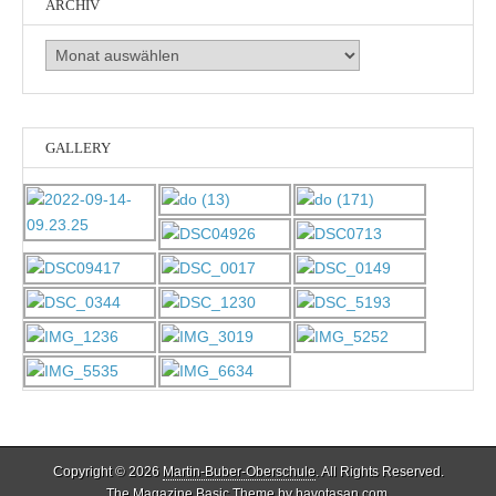
ARCHIV
Archiv
GALLERY
Copyright © 2026
Martin-Buber-Oberschule
. All Rights Reserved.
The Magazine Basic Theme by
bavotasan.com
.