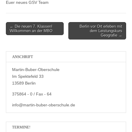
Euer neues GSV Team
Post
← Die neuen 7. Klassen!
Berlin vor Ort erleben mit
Willkommen an der MBO
dem Leistungskurs
navigation
Geografie →
ANSCHRIFT
Martin-Buber-Oberschule
Im Spektefeld 33
13589 Berlin
375864 - 0 / Fax - 64
info@martin-buber-oberschule.de
TERMINE!