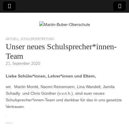
Martin-Buber-
AKTUELL
,
SCHÜLERVERTRETUNG
Unser neues Schulsprecher*innen-
Oberschule
Team
21. September 2020
Liebe Schüler*innen, Lehrer*innen und Eltern,
wir, Martin Monté, Naomi Reinemann, Lina Wandelt, Jamila
Schadly und Chris Günther (v.v.n.h.), sind euer neues
Schulsprecher*innen-Team und dankbar für das in uns gesetzte
Vertrauen.