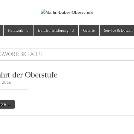
rschule
Netzwerk
Berufsorientierung
Galerie
Service & Downlo
AGWORT:
SKIFAHRT
ahrt der Oberstufe
ar 2016
more →