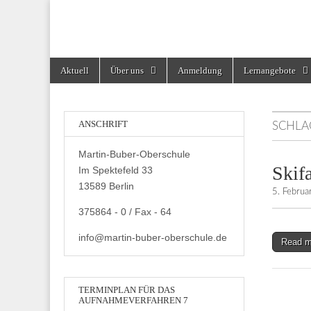
Martin-Buber-Obe
Skip
Main
Aktuell
Über uns
Anmeldung
Lernangebote
to
menu
content
ANSCHRIFT
SCHL
Martin-Buber-Oberschule
Skif
Im Spektefeld 33
13589 Berlin
5. Febru
375864 - 0 / Fax - 64
info@martin-buber-oberschule.de
Read 
TERMINPLAN FÜR DAS
AUFNAHMEVERFAHREN 7