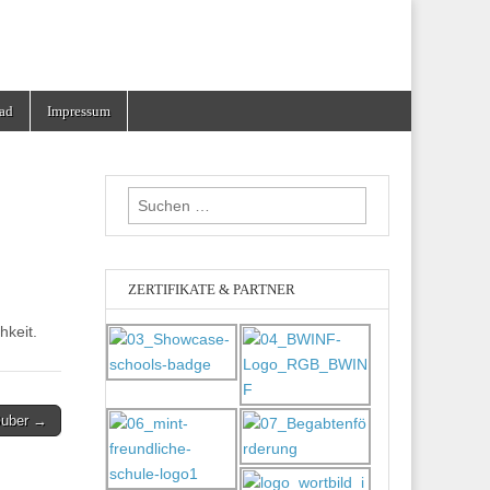
ad
Impressum
Suchen
nach:
ZERTIFIKATE & PARTNER
keit.
 Buber →