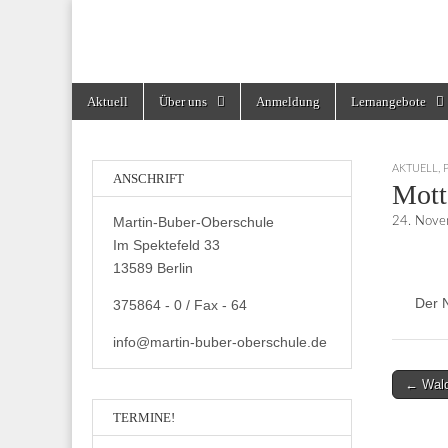
Martin-Buber-Obe
Skip
Main
Aktuell
Über uns
Anmeldung
Lernangebote
to
menu
content
AKTUELL
,
ANSCHRIFT
Mott
Martin-Buber-Oberschule
24. Nove
Im Spektefeld 33
13589 Berlin
Der 
375864 - 0 / Fax - 64
info@martin-buber-oberschule.de
Post
← Wald
navigati
TERMINE!