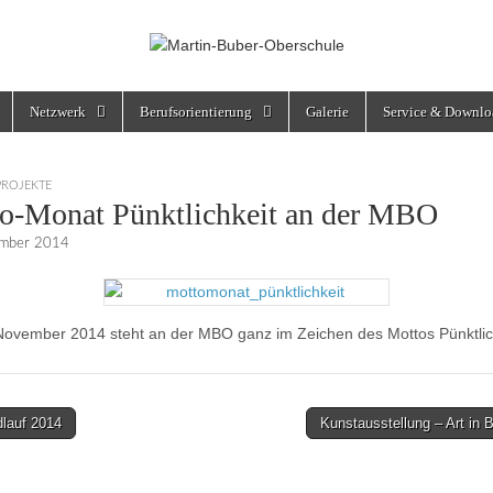
rschule
Netzwerk
Berufsorientierung
Galerie
Service & Downlo
PROJEKTE
o-Monat Pünktlichkeit an der MBO
mber 2014
November 2014 steht an der MBO ganz im Zeichen des Mottos Pünktlich
lauf 2014
Kunstausstellung – Art in
on