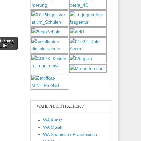
fführung
BLUE“ →
WAHLPFLICHTFÄCHER 7
WA Kunst
WA Musik
WA Spanisch / Französisch