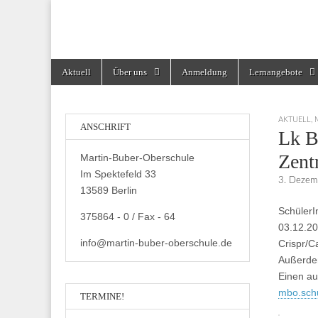
Martin-Buber-Obe
Skip
Main
Aktuell
Über uns
Anmeldung
Lernangebote
to
menu
content
AKTUELL
,
ANSCHRIFT
Lk B
Zent
Martin-Buber-Oberschule
Im Spektefeld 33
3. Dezem
13589 Berlin
SchülerI
375864 - 0 / Fax - 64
03.12.20
info@martin-buber-oberschule.de
Crispr/C
Außerde
Einen au
mbo.sch
TERMINE!