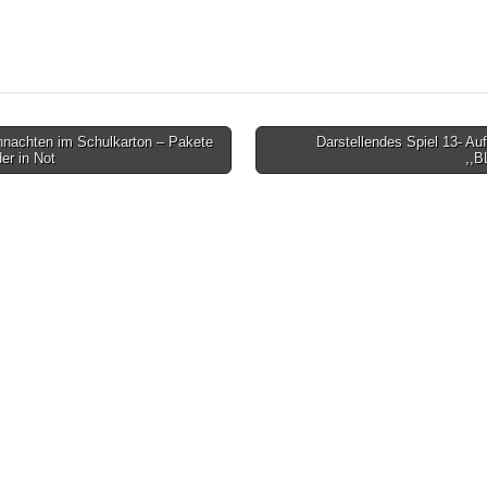
nachten im Schulkarton – Pakete
Darstellendes Spiel 13- Au
der in Not
,,
on