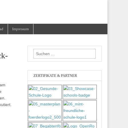
ad
Impressum
Suchen
ck-
nach:
ZERTIFIKATE & PARTNER
 am
e
en.
tiert.