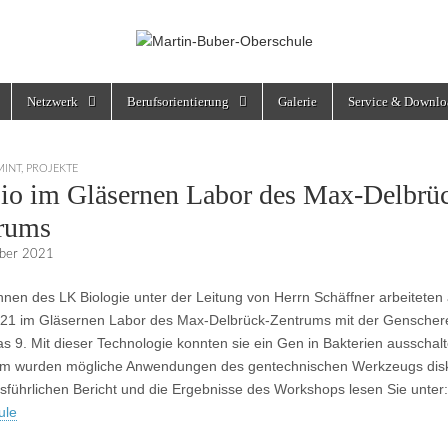
rschule
Netzwerk
Berufsorientierung
Galerie
Service & Downlo
MINT
,
PROJEKTE
io im Gläsernen Labor des Max-Delbrü
rums
ber 2021
nnen des LK Biologie unter der Leitung von Herrn Schäffner arbeiteten
21 im Gläsernen Labor des Max-Delbrück-Zentrums mit der Genscher
as 9. Mit dieser Technologie konnten sie ein Gen in Bakterien ausschalt
m wurden mögliche Anwendungen des gentechnischen Werkzeugs disku
sführlichen Bericht und die Ergebnisse des Workshops lesen Sie unter:
ule