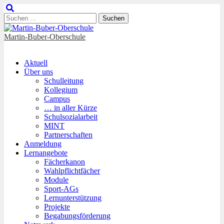
Suchen
nach:
Martin-Buber-Oberschule
Main
Skip
Aktuell
to
Über uns
menu
content
Schulleitung
Kollegium
Campus
… in aller Kürze
Schulsozialarbeit
MINT
Partnerschaften
Anmeldung
Lernangebote
Fächerkanon
Wahlpflichtfächer
Module
Sport-AGs
Lernunterstützung
Projekte
Begabungsförderung