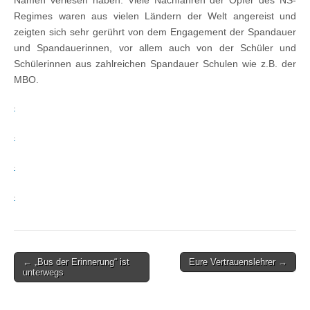
Namen verlesen haben. Viele Nachfahren der Opfer des NS-
Regimes waren aus vielen Ländern der Welt angereist und
zeigten sich sehr gerührt von dem Engagement der Spandauer
und Spandauerinnen, vor allem auch von der Schüler und
Schülerinnen aus zahlreichen Spandauer Schulen wie z.B. der
MBO.
Post
← „Bus der Erinnerung“ ist
Eure Vertrauenslehrer →
unterwegs
navigation