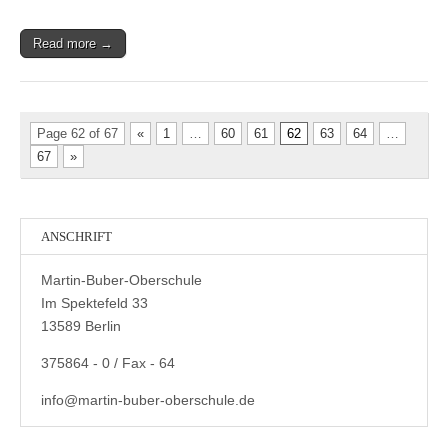
Read more →
Page 62 of 67
«
1
…
60
61
62
63
64
…
67
»
ANSCHRIFT
Martin-Buber-Oberschule
Im Spektefeld 33
13589 Berlin
375864 - 0 / Fax - 64
info@martin-buber-oberschule.de