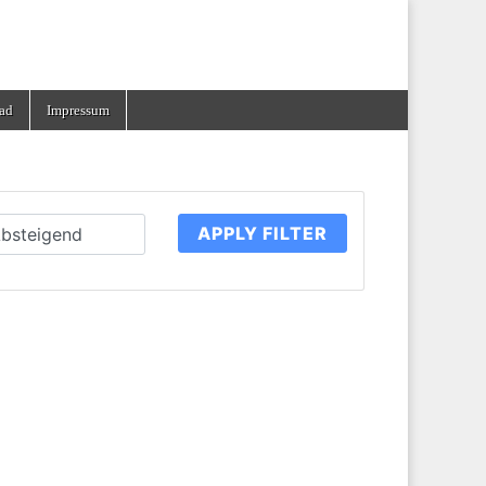
ad
Impressum
APPLY FILTER