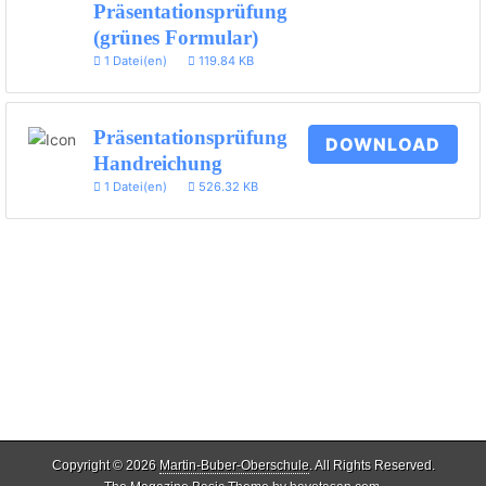
Präsentationsprüfung
(grünes Formular)
1 Datei(en)
119.84 KB
Präsentationsprüfung
DOWNLOAD
Handreichung
1 Datei(en)
526.32 KB
Copyright © 2026
Martin-Buber-Oberschule
. All Rights Reserved.