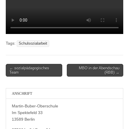
Tags:
Schulsozialarbeit
Post
← sozialpädagogisches
MBO in der Abendschau
Team
(RBB) →
navigation
ANSCHRIFT
Martin-Buber-Oberschule
Im Spektefeld 33
13589 Berlin